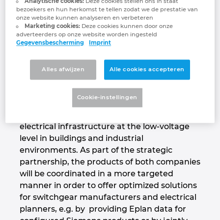
Siemens
Analytische cookies:
Deze cookies stellen ons in staat
Brunei
bezoekers en hun herkomst te tellen zodat we de prestatie van
Gebouwautomatisering
Configuratie
EPLAN integraties voor ERP, PDM en PLM
Projectmanagement
Klantreferenties
onze website kunnen analyseren en verbeteren
Marketing cookies:
Deze cookies kunnen door onze
Bulgaria
adverteerders op onze website worden ingesteld
EPLAN in de praktijk
EPLAN Data Portal
Locaties
Gegevensbescherming
Imprint
Canada
EPLAN Education voor docenten
Contact
Alles afwijzen
Alle cookies accepteren
Chile
EPLAN Education voor studenten
Trust Center
Cookie-instellingen
Siemens’ Electrical Products business unit
China
offers products for a safe and efficient
EPLAN Collaboration Apps
electrical infrastructure at the low-voltage
China Taiwan
level in buildings and industrial
environments. As part of the strategic
Colombia
partnership, the products of both companies
will be coordinated in a more targeted
Croatia
manner in order to offer optimized solutions
for switchgear manufacturers and electrical
Czech Republic
planners, e.g. by providing Eplan data for