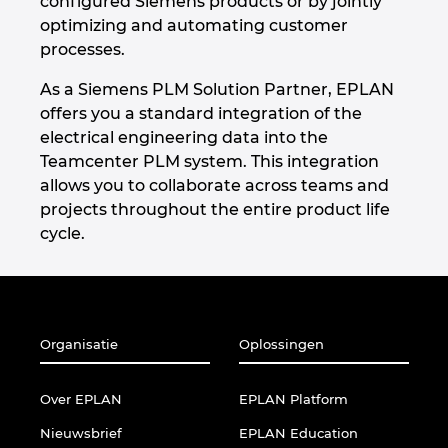
configured Siemens products or by jointly
Denmark
optimizing and automating customer
processes.
Finland
As a Siemens PLM Solution Partner, EPLAN
offers you a standard integration of the
France
electrical engineering data into the
Teamcenter PLM system. This integration
Germany
allows you to collaborate across teams and
projects throughout the entire product life
Greece
cycle.
Hungary
India
Organisatie
Oplossingen
Indonesia
Over EPLAN
EPLAN Platform
Ireland
Nieuwsbrief
EPLAN Education