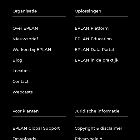
Organisatie
Oplossingen
United Arab Emirates
United Kingdom
Over EPLAN
EPLAN Platform
Nieuwsbrief
EPLAN Education
United States
Werken bij EPLAN
EPLAN Data Portal
Blog
EPLAN in de praktijk
Locaties
Contact
Webcasts
Voor klanten
Juridische informatie
EPLAN Global Support
Copyright & disclaimer
Downloads
Privacybeleid