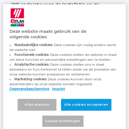
Wij ondersteunen de installatie en de
Français
Gebouwautomatisering
Configuratie
EPLAN integraties voor ERP, PDM en PLM
Projectmanagement
Klantreferenties
Bulgaria
configuratie van uw ELM (EPLAN Licence
Manager) op uw WAN- en/of LAN-netwerk.
EPLAN in de praktijk
EPLAN Data Portal
Locaties
Canada
Daarna begeleiden we u bij de inrichting van
Deze website maakt gebruik van de
de werkstations van de engineers. We
volgende cookies:
EPLAN Education voor docenten
Contact
informeren hen ook over de technische
Chile
Noodzakelijke cookies:
Deze cookies zijn nodig anders werkt
aspecten van EPLAN. Optioneel
de website niet
configureren we een monitoring tool
EPLAN Education voor studenten
Trust Center
China
Functionele cookies:
Deze cookies stellen de website in staat
(logging) op een daarvoor geschikt systeem
om extra functies en persoonlijke instellingen aan te bieden
Analytische cookies:
Deze cookies stellen ons in staat
en adviseren we over de opmaak van EPLAN
EPLAN Collaboration Apps
China Taiwan
bezoekers en hun herkomst te tellen zodat we de prestatie van
push-packages.
onze website kunnen analyseren en verbeteren
Marketing cookies:
Deze cookies kunnen door onze
Colombia
adverteerders op onze website worden ingesteld
Werkzaamheden op de server
Gegevensbescherming
Imprint
installatie van de hardlock drivers;
Croatia
Alles afwijzen
Alle cookies accepteren
installatie van de hardlock service;
Czech Republic
installatie en activering van de
Cookie-instellingen
licentiemanager (ELM);
Denmark