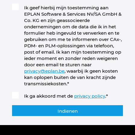
Ik geef hierbij mijn toestemming aan
Slovenia
EPLAN Software & Services NV/SA GmbH &
Co. KG en zijn geassocieerde
South Africa
ondernemingen om de data die ik in het
formulier heb ingevuld te verwerken en te
South Korea
gebruiken om me te informeren over CAx-,
PDM- en PLM-oplossingen via telefoon,
post of email. Ik kan mijn toestemming op
Spain
ieder moment en zonder reden weigeren
door een email te sturen naar
Sweden
privacy@eplan.be
, waarbij ik geen kosten
kan oplopen buiten de van kracht zijnde
transmissiekosten.
*
Switzerland
Ik ga akkoord met de
privacy policy
.
*
Thailand
Turkey
Ukraine