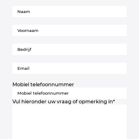
Slovenia
South Africa
South Korea
Spain
Sweden
Mobiel telefoonnummer
Switzerland
Vul hieronder uw vraag of opmerking in
*
Thailand
Turkey
Ukraine