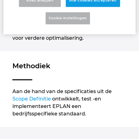
vermindert u ook stilstand tijden bij
Alles afwijzen
Alle cookies accepteren
onderhoud. De aanwezigheid van heldere
Finland
engineeringrichtlijnen en een uniforme
Cookie-instellingen
werkwijze geeft ook zekerheid op lange
France
termijn en vormt een noodzakelijke basis
voor verdere optimalisering.
Germany
Greece
Methodiek
Hungary
Aan de hand van de specificaties uit de
India
Scope Definitie
ontwikkelt, test -en
implementeert EPLAN een
Indonesia
bedrijfsspecifieke standaard.
Ireland