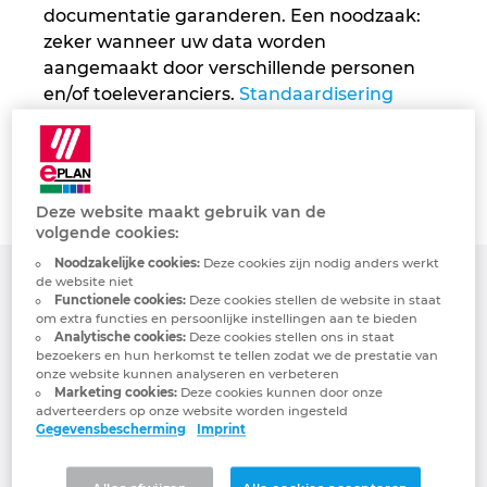
documentatie garanderen. Een noodzaak:
—
Gebouwautomatisering
Configuratie
EPLAN integraties voor ERP, PDM en PLM
Projectmanagement
Klantreferenties
Bulgaria
zeker wanneer uw data worden
aangemaakt door verschillende personen
Français
EPLAN in de praktijk
EPLAN Data Portal
Locaties
Canada
en/of toeleveranciers.
Standaardisering
verhoogt ook uw efficiëntie
en is dé basis
voor de automatisering van uw
EPLAN Education voor docenten
Contact
Chile
engineeringprocessen en hun verdere
integratie in uw bedrijfsprocessen.
EPLAN Education voor studenten
Trust Center
China
Deze website maakt gebruik van de
volgende cookies:
EPLAN Collaboration Apps
China Taiwan
Noodzakelijke cookies:
Deze cookies zijn nodig anders werkt
de website niet
Resultaat
Functionele cookies:
Deze cookies stellen de website in staat
Colombia
om extra functies en persoonlijke instellingen aan te bieden
Analytische cookies:
Deze cookies stellen ons in staat
bezoekers en hun herkomst te tellen zodat we de prestatie van
Croatia
onze website kunnen analyseren en verbeteren
Uw functionaliteiten komen beter tot hun
Marketing cookies:
Deze cookies kunnen door onze
recht, de kwaliteit van uw documentatie
adverteerders op onze website worden ingesteld
Czech Republic
Gegevensbescherming
Imprint
neemt toe en u maakt minder fouten.
Dankzij de eenduidige tekenwijze
Denmark