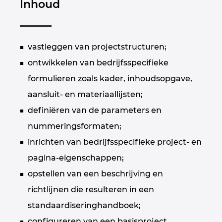
Inhoud
Israel
Italy
vastleggen van projectstructuren;
Japan
ontwikkelen van bedrijfsspecifieke
formulieren zoals kader, inhoudsopgave,
Lithuania
aansluit- en materiaallijsten;
Luxembourg
definiëren van de parameters en
nummeringsformaten;
Malaysia
inrichten van bedrijfsspecifieke project- en
Mexico
pagina-eigenschappen;
opstellen van een beschrijving en
Netherlands
richtlijnen die resulteren in een
New Zealand
standaardiseringhandboek;
configureren van een basisproject.