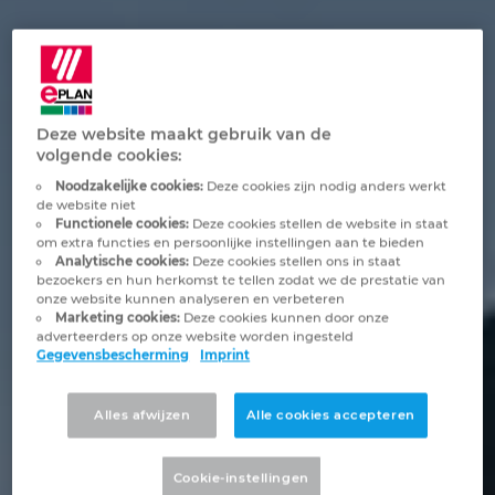
Brunei
Gebouwautomatisering
Configuratie
EPLAN integraties voor ERP, PDM en PLM
Projectmanagement
Klantreferenties
Français
Bulgaria
EPLAN in de praktijk
EPLAN Data Portal
Locaties
Canada
Deze website maakt gebruik van de
EPLAN Education voor docenten
Contact
volgende cookies:
Chile
Noodzakelijke cookies:
Deze cookies zijn nodig anders werkt
EPLAN Education voor studenten
Trust Center
de website niet
Functionele cookies:
Deze cookies stellen de website in staat
China
om extra functies en persoonlijke instellingen aan te bieden
EPLAN Collaboration Apps
Analytische cookies:
Deze cookies stellen ons in staat
bezoekers en hun herkomst te tellen zodat we de prestatie van
China Taiwan
onze website kunnen analyseren en verbeteren
Marketing cookies:
Deze cookies kunnen door onze
adverteerders op onze website worden ingesteld
Colombia
Gegevensbescherming
Imprint
Croatia
Alles afwijzen
Alle cookies accepteren
Czech Republic
Cookie-instellingen