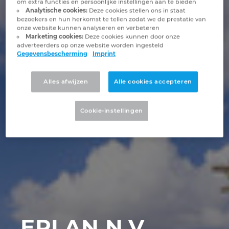
om extra functies en persoonlijke instellingen aan te bieden
Brunei
Analytische cookies:
Deze cookies stellen ons in staat
Gebouwautomatisering
Configuratie
EPLAN integraties voor ERP, PDM en PLM
Projectmanagement
Klantreferenties
bezoekers en hun herkomst te tellen zodat we de prestatie van
onze website kunnen analyseren en verbeteren
Bulgaria
Marketing cookies:
Deze cookies kunnen door onze
EPLAN in de praktijk
EPLAN Data Portal
Locaties
adverteerders op onze website worden ingesteld
Gegevensbescherming
Imprint
Canada
EPLAN Education voor docenten
Contact
Alles afwijzen
Alle cookies accepteren
Chile
EPLAN Education voor studenten
Trust Center
China
Cookie-instellingen
EPLAN Collaboration Apps
China Taiwan
Colombia
Croatia
Czech Republic
EPLAN N.V.