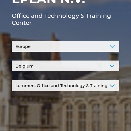
Denmark
Office and Technology & Training
Finland
Center
France
Germany
Greece
Hungary
India
Indonesia
Ireland