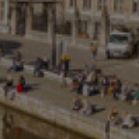
Israel
Italy
Japan
Lithuania
Luxembourg
Malaysia
Mexico
Netherlands
New Zealand