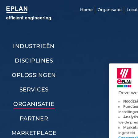
Home
Organisatie
Locat
INDUSTRIEËN
DISCIPLINES
OPLOSSINGEN
SERVICES
Deze web
Noodzak
ORGANISATIE
Functio
instelling
Analyti
PARTNER
we de pres
Marketi
MARKETPLACE
ingesteld
Gegevens