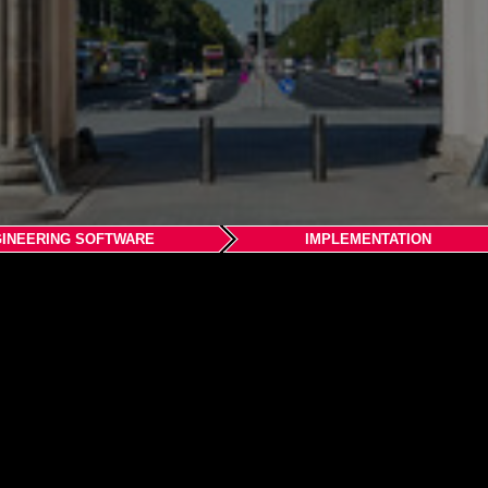
INEERING SOFTWARE
IMPLEMENTATION
H & Co. KG