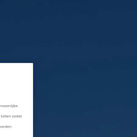
rsoonlijke
 tellen zodat
 worden