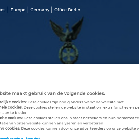
ies
Europe
Germany
Office Berlin
site maakt gebruik van de volgende cookies:
elijke cookies:
Deze cookies zijn nodig anders werkt de website niet
nele cookies:
Deze cookies stellen de website in staat om extra functies en pe
en aan te bieden
sche cookies:
Deze cookies stellen ons in staat bezoekers en hun herkomst te
tatie van onze website kunnen analyseren en verbeteren
ng cookies:
Deze cookies kunnen door onze adverteerders op onze website
bescherming
Imprint