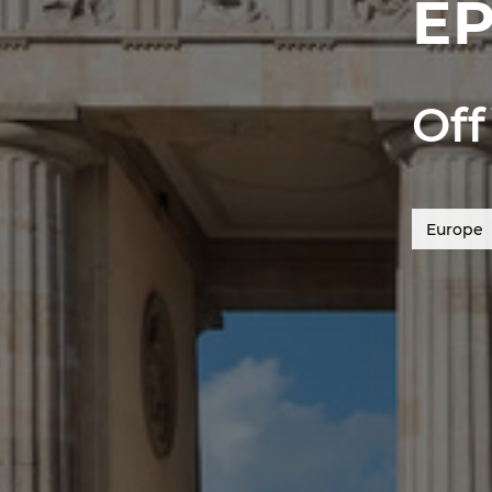
EP
Off