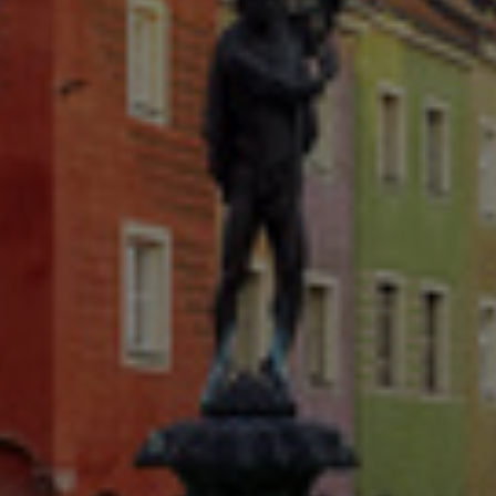
Israel
Italy
Japan
Lithuania
Luxembourg
Malaysia
Mexico
Netherlands
New Zealand