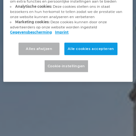
om extra functies en persoonlijke instellingen aan te bieden
Brunei
Analytische cookies:
Deze cookies stellen ons in staat
Gebouwautomatisering
Configuratie
EPLAN integraties voor ERP, PDM en PLM
Projectmanagement
Klantreferenties
bezoekers en hun herkomst te tellen zodat we de prestatie van
onze website kunnen analyseren en verbeteren
Bulgaria
Marketing cookies:
Deze cookies kunnen door onze
EPLAN in de praktijk
EPLAN Data Portal
Locaties
adverteerders op onze website worden ingesteld
Gegevensbescherming
Imprint
Canada
EPLAN Education voor docenten
Contact
Alles afwijzen
Alle cookies accepteren
Chile
EPLAN Education voor studenten
Trust Center
China
Cookie-instellingen
EPLAN Collaboration Apps
China Taiwan
Colombia
Croatia
Czech Republic