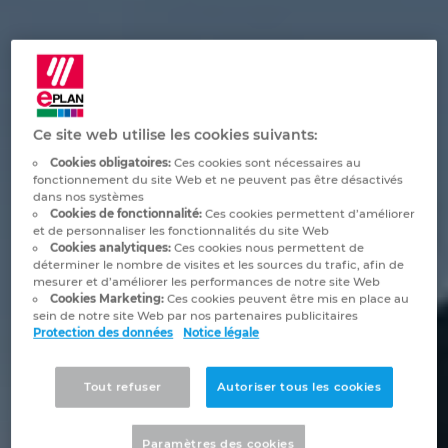
Industrie maritime
Automatisation des bâtiments
Brunei
EPLAN Data Portal
Gestion des projets
Références clients
Français
Technologie du bâtiment
Configuration
Bulgaria
EPLAN Education pour les enseignants
Sites
EPLAN en pratique
Canada
Ce site web utilise les cookies suivants:
EPLAN Education pour les étudiants
Contact
Chile
Cookies obligatoires:
Ces cookies sont nécessaires au
fonctionnement du site Web et ne peuvent pas être désactivés
EPLAN Collaboration Apps
Trust Center
dans nos systèmes
China
Cookies de fonctionnalité:
Ces cookies permettent d’améliorer
et de personnaliser les fonctionnalités du site Web
Cookies analytiques:
Ces cookies nous permettent de
China Taiwan
déterminer le nombre de visites et les sources du trafic, afin de
mesurer et d’améliorer les performances de notre site Web
Cookies Marketing:
Ces cookies peuvent être mis en place au
Colombia
sein de notre site Web par nos partenaires publicitaires
Protection des données
Notice légale
Croatia
Tout refuser
Autoriser tous les cookies
Czech Republic
Paramètres des cookies