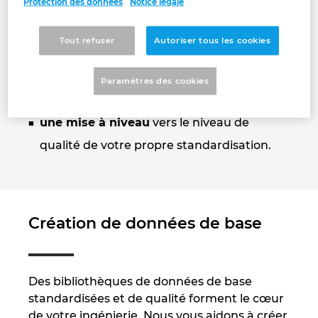
Protection des données
Notice légale
exemple pour pouvoir ouvrir et visualiser
des schémas sans références ni
Finland
Tout refuser
Autoriser tous les cookies
traitements dans une visionneuse. Dans ce
France
cas, les schémas convertis sont identiques
Paramètres des cookies
à l'original;
Germany
une mise à niveau
vers le niveau de
Greece
qualité de votre propre standardisation.
Hungary
India
Création de données de base
Indonesia
Des bibliothèques de données de base
Ireland
standardisées et de qualité forment le cœur
de votre ingénierie. Nous vous aidons à créer