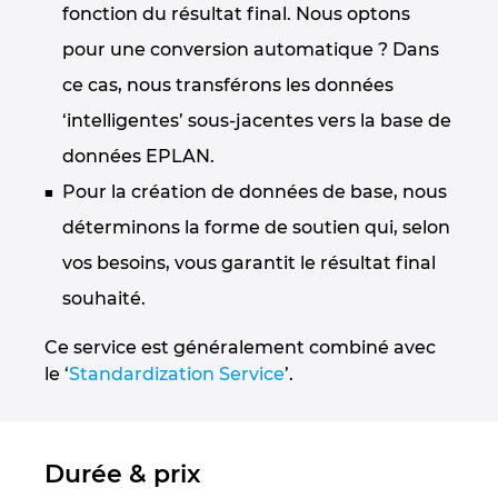
fonction du résultat final. Nous optons
Norway
pour une conversion automatique ? Dans
Peru
ce cas, nous transférons les données
‘intelligentes’ sous-jacentes vers la base de
Philippines
données EPLAN.
Poland
Pour la création de données de base, nous
déterminons la forme de soutien qui, selon
Portugal
vos besoins, vous garantit le résultat final
souhaité.
Romania
Ce service est généralement combiné avec
Serbia
le ‘
Standardization Service
’.
Singapore
Durée & prix
Slovakia