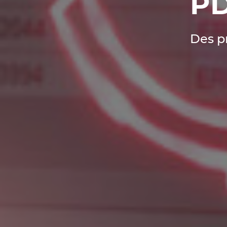
PD
Des p