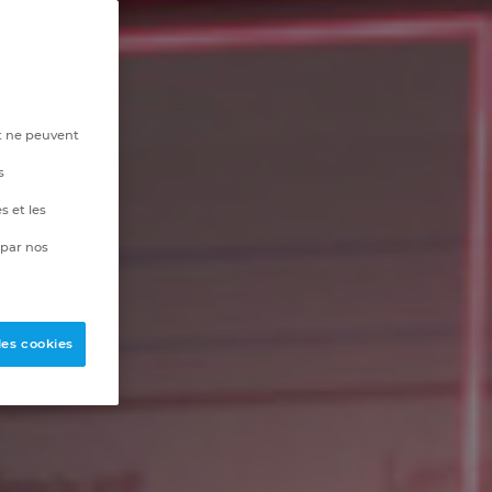
t ne peuvent
s
s et les
 par nos
les cookies