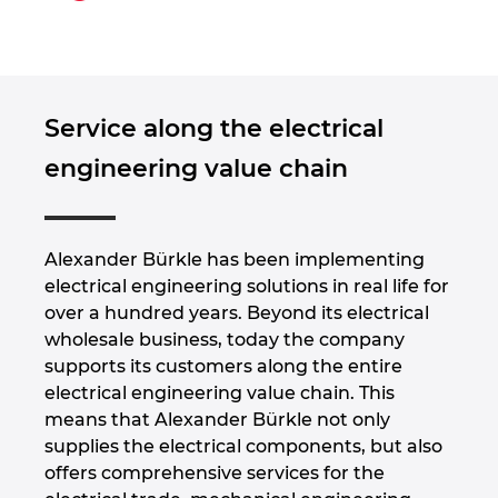
Slovakia
Slovenia
South Africa
Service along the electrical
engineering value chain
South Korea
Spain
Alexander Bürkle has been implementing
electrical engineering solutions in real life for
Sweden
over a hundred years. Beyond its electrical
wholesale business, today the company
Switzerland
supports its customers along the entire
electrical engineering value chain. This
Thailand
means that Alexander Bürkle not only
supplies the electrical components, but also
Turkey
offers comprehensive services for the