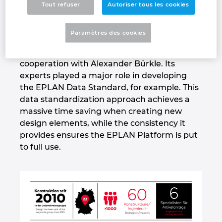
Tout refuser
Autoriser tous les cookies
Denmark
But it was worth it: accelerated processes
soon delivered a clear return on investment.
Paramètres des cookies
Finland
Today, companies all over the world use
EPLAN solutions that were developed in
France
cooperation with Alexander Bürkle. Its
experts played a major role in developing
Germany
the EPLAN Data Standard, for example. This
data standardization approach achieves a
massive time saving when creating new
Greece
design elements, while the consistency it
provides ensures the EPLAN Platform is put
Hungary
to full use.
India
Indonesia
Ireland