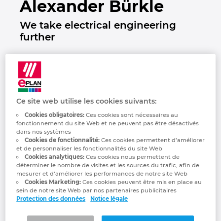
Alexander Bürkle
Industrie maritime
Automatisation des bâtiments
Brunei
EPLAN Data Portal
Gestion des projets
Références clients
—
We take electrical engineering
Technologie du bâtiment
Configuration
Bulgaria
further
Français
EPLAN Education pour les enseignants
Sites
EPLAN en pratique
Canada
EPLAN Education pour les étudiants
Contact
Chile
EPLAN Collaboration Apps
Trust Center
Ce site web utilise les cookies suivants:
China
Cookies obligatoires:
Ces cookies sont nécessaires au
#JustGetStarted! At Alexander Bürkle,
fonctionnement du site Web et ne peuvent pas être désactivés
China Taiwan
dans nos systèmes
there’s genuine pioneering spirit in the DNA.
Cookies de fonctionnalité:
Ces cookies permettent d’améliorer
After all, if you want to discover new things
et de personnaliser les fonctionnalités du site Web
Colombia
Cookies analytiques:
Ces cookies nous permettent de
and drive change, you need the courage to
déterminer le nombre de visites et les sources du trafic, afin de
try things out. In 2016, the technology service
mesurer et d’améliorer les performances de notre site Web
Croatia
provider began working intensively with the
Cookies Marketing:
Ces cookies peuvent être mis en place au
sein de notre site Web par nos partenaires publicitaires
digital twin. This was a complex project, as
Protection des données
Notice légale
virtual engineering was uncharted territory
Czech Republic
at the time.