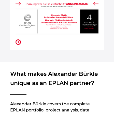
Israel
Italy
Japan
Lithuania
Luxembourg
What makes Alexander Bürkle
Malaysia
unique as an EPLAN partner?
Mexico
Netherlands
Alexander Bürkle covers the complete
EPLAN portfolio: project analysis, data
New Zealand