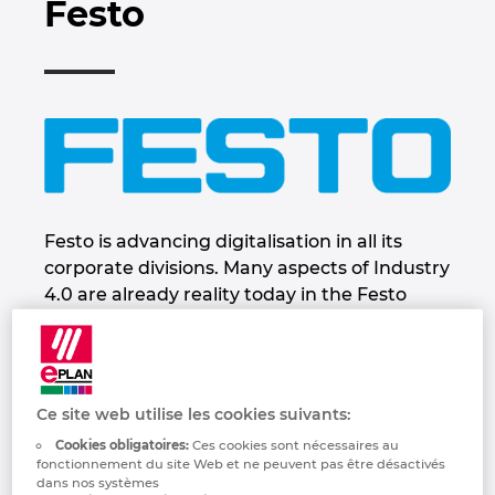
Festo
Industrie maritime
Automatisation des bâtiments
Brunei
EPLAN Data Portal
Gestion des projets
Références clients
Sélectionner la langue:
Technologie du bâtiment
Configuration
Bulgaria
Nederlands
EPLAN Education pour les enseignants
Sites
EPLAN en pratique
Canada
—
EPLAN Education pour les étudiants
Contact
Chile
Français
EPLAN Collaboration Apps
Trust Center
China
Festo is advancing digitalisation in all its
corporate divisions. Many aspects of Industry
China Taiwan
4.0 are already reality today in the Festo
Group. Festo is leading its customers and
employees into the digital future. To this end,
Colombia
the company is developing new future-
oriented concepts founded on the triad of
Croatia
Ce site web utilise les cookies suivants:
innovative and energy-efficient
Cookies obligatoires:
Ces cookies sont nécessaires au
technologies, intuitive human-machine
Czech Republic
fonctionnement du site Web et ne peuvent pas être désactivés
collaboration, and education and further
dans nos systèmes