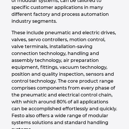
of modular systems, can be tailored to
specific customer applications in many
Israel
different factory and process automation
industry segments.
Italy
These include pneumatic and electric drives,
Japan
valves, servo controllers, motion control,
valve terminals, installation-saving
connection technology, handling and
Lithuania
assembly technology, air preparation
equipment, fittings, vacuum technology,
Luxembourg
position and quality inspection, sensors and
control technology. The core product range
Malaysia
comprises components from every phase of
the pneumatic and electrical control chain,
Mexico
with which around 80% of all applications
can be accomplished effortlessly and quickly.
Netherlands
Festo also offers a wide range of modular
systems solutions and standard handling
New Zealand