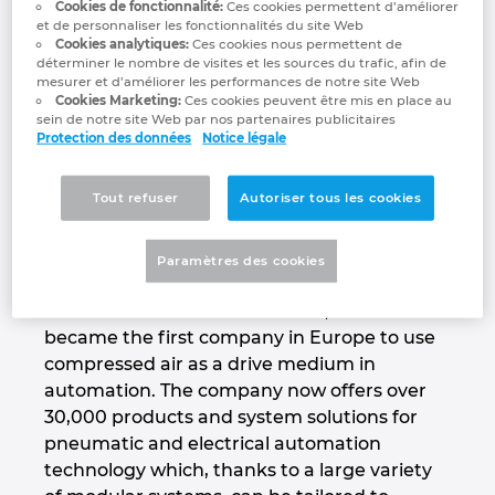
Cookies de fonctionnalité:
Ces cookies permettent d’améliorer
training.
Denmark
et de personnaliser les fonctionnalités du site Web
Cookies analytiques:
Ces cookies nous permettent de
déterminer le nombre de visites et les sources du trafic, afin de
www.festo.com/group
Finland
mesurer et d’améliorer les performances de notre site Web
Cookies Marketing:
Ces cookies peuvent être mis en place au
sein de notre site Web par nos partenaires publicitaires
France
Protection des données
Notice légale
Productivity – Festo’s core
competency
Germany
Tout refuser
Autoriser tous les cookies
Innovation for the best possible productivity,
Greece
a global presence and close, long-term
Paramètres des cookies
partnerships with its customers are the
Hungary
hallmarks of Festo. In the 1950s, Festo
became the first company in Europe to use
India
compressed air as a drive medium in
automation. The company now offers over
30,000 products and system solutions for
Indonesia
pneumatic and electrical automation
technology which, thanks to a large variety
Ireland