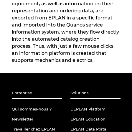
Slovakia
equipment, as well as information on their
representation and ordering data, are
Slovenia
exported from EPLAN in a specific format
and imported into the Quanos service
South Africa
information system, where they flow directly
into the automated catalog creation
South Korea
process. Thus, with just a few mouse clicks,
an information platform is created that
supports mechanics and electrics.
Spain
Sweden
Switzerland
Entreprise
Solutions
Thailand
Qui sommes-nous ?
L’EPLAN Platform
Newsletter
EPLAN Education
Turkey
Travailler chez EPLAN
EPLAN Data Portal