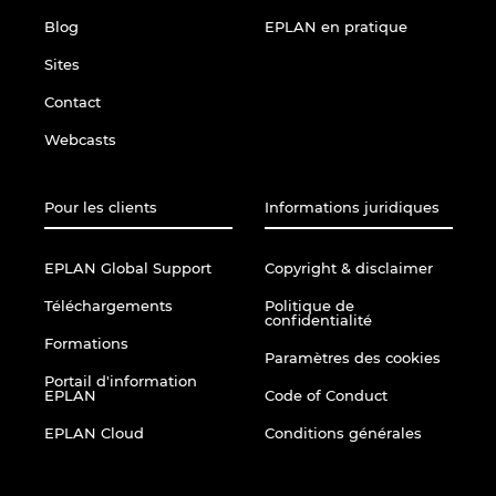
Ukraine
Blog
EPLAN en pratique
Sites
United Arab Emirates
Contact
United Kingdom
Webcasts
United States
Pour les clients
Informations juridiques
EPLAN Global Support
Copyright & disclaimer
Téléchargements
Politique de
confidentialité
Formations
Paramètres des cookies
Portail d'information
EPLAN
Code of Conduct
EPLAN Cloud
Conditions générales