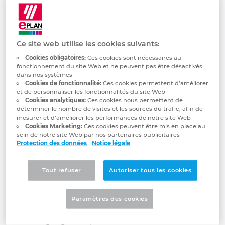
Quanos Solutions
Industrie maritime
Automatisation des bâtiments
Brunei
Français
EPLAN Data Portal
Gestion des projets
Références clients
GmbH
Technologie du bâtiment
Configuration
Bulgaria
EPLAN Education pour les enseignants
Sites
Ce site web utilise les cookies suivants:
Passion for smart information!
EPLAN en pratique
Canada
Cookies obligatoires:
Ces cookies sont nécessaires au
fonctionnement du site Web et ne peuvent pas être désactivés
EPLAN Education pour les étudiants
Contact
dans nos systèmes
Chile
Cookies de fonctionnalité:
Ces cookies permettent d’améliorer
et de personnaliser les fonctionnalités du site Web
EPLAN Collaboration Apps
Trust Center
Cookies analytiques:
Ces cookies nous permettent de
China
déterminer le nombre de visites et les sources du trafic, afin de
mesurer et d’améliorer les performances de notre site Web
Cookies Marketing:
Ces cookies peuvent être mis en place au
China Taiwan
sein de notre site Web par nos partenaires publicitaires
Protection des données
Notice légale
Colombia
Tout refuser
Autoriser tous les cookies
Quanos acts as a software partner in
Croatia
industrial aftersales & service and technical
documentation. The group, formed by
Paramètres des cookies
merger in 2020, brings together market-
Czech Republic
leading digital experts with more than 25