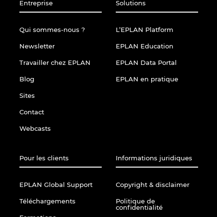
Slovakia
Entreprise
Solutions
Slovenia
Qui sommes-nous ?
L’EPLAN Platform
Newsletter
EPLAN Education
South Africa
Travailler chez EPLAN
EPLAN Data Portal
South Korea
Blog
EPLAN en pratique
Sites
Spain
Contact
Sweden
Webcasts
Switzerland
Pour les clients
Informations juridiques
Thailand
EPLAN Global Support
Copyright & disclaimer
Turkey
Téléchargements
Politique de
confidentialité