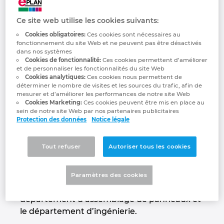
Pourqoui la
Industrie maritime
Automatisation des bâtiments
Brunei
EPLAN Data Portal
Gestion des projets
Références clients
Ce site web utilise les cookies suivants:
conception en 3D est
Technologie du bâtiment
Configuration
Bulgaria
Cookies obligatoires:
Ces cookies sont nécessaires au
EPLAN Education pour les enseignants
Sites
fonctionnement du site Web et ne peuvent pas être désactivés
dans nos systèmes
si importante pour
EPLAN en pratique
Canada
Cookies de fonctionnalité:
Ces cookies permettent d’améliorer
EPLAN Education pour les étudiants
Contact
et de personnaliser les fonctionnalités du site Web
Cookies analytiques:
Ces cookies nous permettent de
Giec
Chile
déterminer le nombre de visites et les sources du trafic, afin de
EPLAN Collaboration Apps
Trust Center
mesurer et d’améliorer les performances de notre site Web
Cookies Marketing:
Ces cookies peuvent être mis en place au
China
sein de notre site Web par nos partenaires publicitaires
Protection des données
Notice légale
Giec est un solide partenaire dans l’étude et
China Taiwan
la réalisation d’installations industrielles dans
Tout refuser
Autoriser tous les cookies
l’électricité, l’assemblage de panneaux,
Colombia
l’instrumentation et l’automatisation. Les
activités sont axées sur trois piliers : le
Paramètres des cookies
Croatia
département d’installation, son propre
département d’assemblage de panneaux et
Czech Republic
le département d’ingénierie.