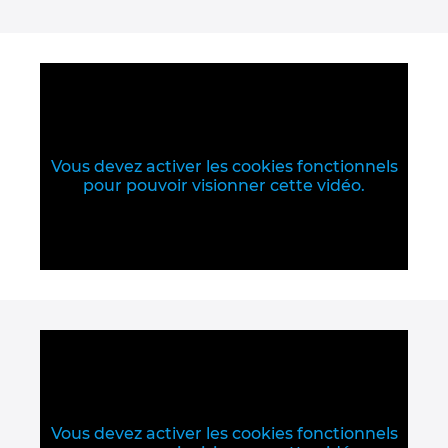
Israel
Italy
Japan
Vous devez activer les cookies fonctionnels
pour pouvoir visionner cette vidéo.
Lithuania
Luxembourg
Malaysia
Mexico
Netherlands
Vous devez activer les cookies fonctionnels
New Zealand