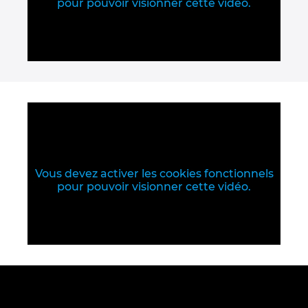
pour pouvoir visionner cette vidéo.
Norway
Peru
Philippines
Poland
Portugal
Vous devez activer les cookies fonctionnels
pour pouvoir visionner cette vidéo.
Romania
Serbia
Singapore