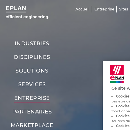
Accueil
Entreprise
Sites
INDUSTRIES
DISCIPLINES
SOLUTIONS
SERVICES
Ce site w
Cookies 
ENTREPRISE
pas être d
Cookies 
PARTENAIRES
fonctionna
Cookies
sources du
MARKETPLACE
Cookies