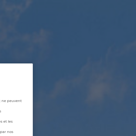
t ne peuvent
s
s et les
 par nos