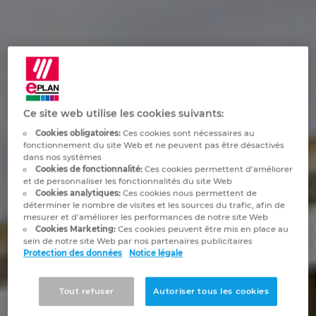
Industrie maritime
Automatisation des bâtiments
Brunei
—
EPLAN Data Portal
Gestion des projets
Références clients
Français
Technologie du bâtiment
Configuration
Bulgaria
EPLAN Education pour les enseignants
Sites
EPLAN en pratique
Canada
EPLAN Education pour les étudiants
Contact
Ce site web utilise les cookies suivants:
Chile
EPLAN Collaboration Apps
Trust Center
Cookies obligatoires:
Ces cookies sont nécessaires au
fonctionnement du site Web et ne peuvent pas être désactivés
China
dans nos systèmes
Cookies de fonctionnalité:
Ces cookies permettent d’améliorer
et de personnaliser les fonctionnalités du site Web
China Taiwan
Cookies analytiques:
Ces cookies nous permettent de
déterminer le nombre de visites et les sources du trafic, afin de
mesurer et d’améliorer les performances de notre site Web
Colombia
Cookies Marketing:
Ces cookies peuvent être mis en place au
sein de notre site Web par nos partenaires publicitaires
Protection des données
Notice légale
Croatia
Tout refuser
Autoriser tous les cookies
Czech Republic