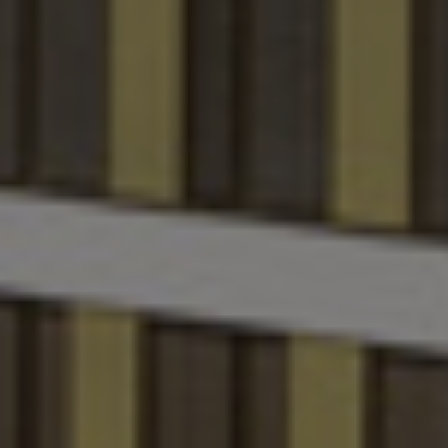
Slovakia
Slovenia
South Africa
South Korea
Spain
Sweden
Switzerland
Thailand
Turkey