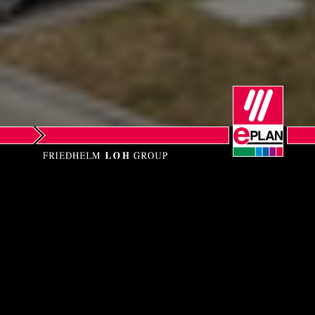
EPLAN GmbH & Co.
KG
An der alten Ziegelei 2
40789 Monheim am Rhein