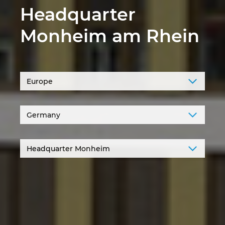
Headquarter
Norway
Monheim am Rhein
Peru
Philippines
Poland
Portugal
Romania
Serbia
Singapore