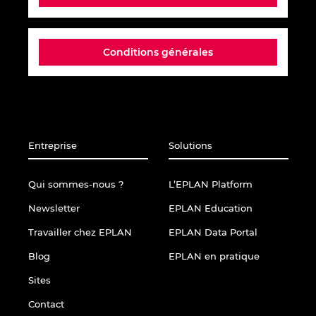
Israel
Conditions générales
Italy
Japan
Lithuania
Entreprise
Solutions
Luxembourg
Qui sommes-nous ?
L’EPLAN Platform
Malaysia
Newsletter
EPLAN Education
Travailler chez EPLAN
EPLAN Data Portal
Mexico
Blog
EPLAN en pratique
Netherlands
Sites
Contact
New Zealand