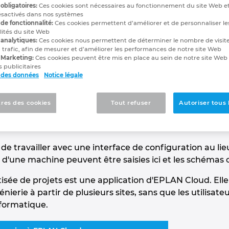
obligatoires:
Ces cookies sont nécessaires au fonctionnement du site Web e
n automatisée de proj
ésactivés dans nos systèmes
de fonctionnalité:
Ces cookies permettent d’améliorer et de personnaliser le
lités du site Web
que de schémas
 analytiques:
Ces cookies nous permettent de déterminer le nombre de visite
 trafic, afin de mesurer et d’améliorer les performances de notre site Web
 Marketing:
Ces cookies peuvent être mis en place au sein de notre site Web
 publicitaires
 des données
Notice légale
isée de projets est une méthode de génération de sc
res des cookies
Tout refuser
Autoriser tous 
es qui nécessite moins de post-traitement que les appr
emps nécessaire aux processus d'ingénierie.
 de travailler avec une interface de configuration au li
es d'une machine peuvent être saisies ici et les sché
sée de projets est une application d'EPLAN Cloud. Elle 
génierie à partir de plusieurs sites, sans que les utilis
nformatique.