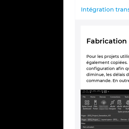
Intégration tra
Fabrication
Pour les projets util
également copiées. E
configuration afin q
diminue, les délais 
commande. En outre, 