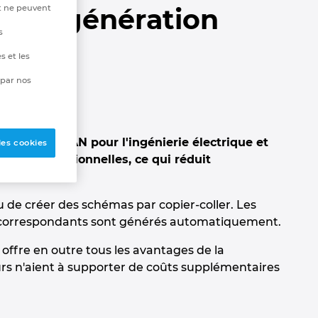
t ne peuvent
ets : génération
s
s et les
 par nos
hémas EPLAN pour l'ingénierie électrique et
les cookies
oches traditionnelles, ce qui réduit
eu de créer des schémas par copier-coller. Les
mas correspondants sont générés automatiquement.
offre en outre tous les avantages de la
ateurs n'aient à supporter de coûts supplémentaires