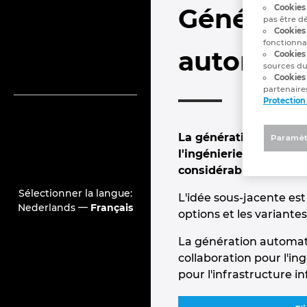
Cookies 
Génératio
pas être d
Cookies 
fonctionna
automati
Cookies
sources du
Cookies
partenaires
Protection
La génération automat
Paramèt
l'ingénierie des fluid
considérablement le t
Sélectionner la langue:
L'idée sous-jacente est
—
Nederlands
Français
options et les variant
La génération automati
collaboration pour l'in
pour l'infrastructure i